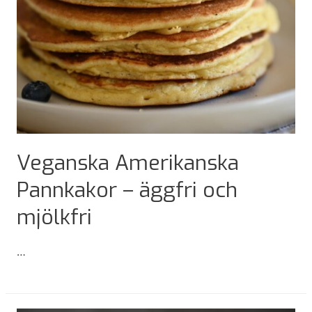
Veganska Amerikanska
Pannkakor – äggfri och
mjölkfri
…
Veganska
Amerikanska