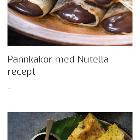
Pannkakor med Nutella
recept
…
Pannkakor
med
Nutella
recept