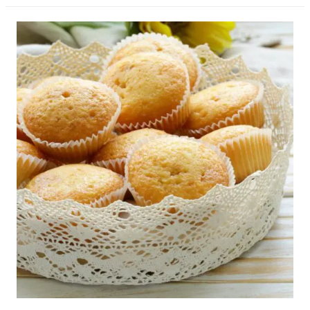
LCHF
Matmuffins
recept
|
Keto
Muffins