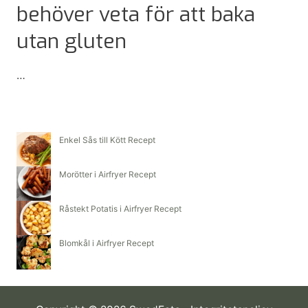
behöver veta för att baka
utan gluten
…
Glutenfritt
mjöl:
Enkel Sås till Kött Recept
Allt
du
Morötter i Airfryer Recept
behöver
veta
Råstekt Potatis i Airfryer Recept
för
Blomkål i Airfryer Recept
att
baka
utan
gluten