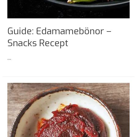
Guide: Edamamebönor –
Snacks Recept
…
Guide:
Edamamebönor
–
Snacks
Recept