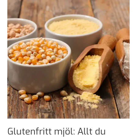
Gochujang
–
Den
koreanska
chilipastan
Glutenfritt mjöl: Allt du