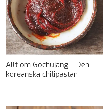
Allt om Gochujang – Den
koreanska chilipastan
…
Allt
om