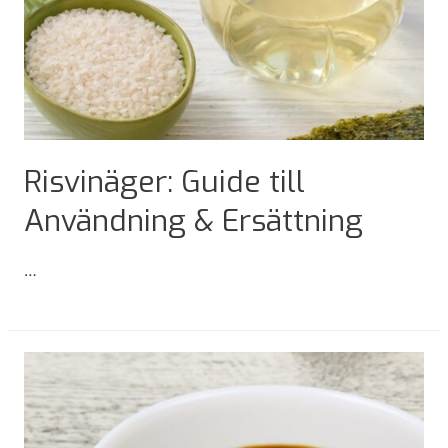
Risvinäger: Guide till
Användning & Ersättning
…
Risvinäger:
Guide
till
Användning
&