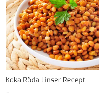
Mandlar
i
Ugn
Koka Röda Linser Recept
…
Koka