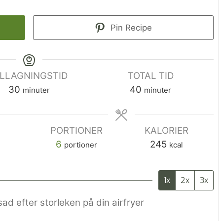
Pin Recipe
ILLAGNINGSTID
TOTAL TID
30
40
minuter
minuter
PORTIONER
KALORIER
6
245
portioner
kcal
1x
2x
3x
sad efter storleken på din airfryer