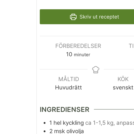
Skriv ut receptet
FÖRBEREDELSER
T
10
minuter
MÅLTID
KÖK
Huvudrätt
svenskt
INGREDIENSER
1
hel kyckling
ca 1-1,5 kg, anpas
2
msk
olivolja