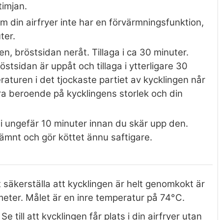
timjan.
Om din airfryer inte har en förvärmningsfunktion,
ter.
en, bröstsidan neråt. Tillaga i ca 30 minuter.
stsidan är uppåt och tillaga i ytterligare 30
peraturen i det tjockaste partiet av kycklingen når
era beroende på kycklingens storlek och din
a i ungefär 10 minuter innan du skär upp den.
 jämnt och gör köttet ännu saftigare.
 säkerställa att kycklingen är helt genomkokt är
eter. Målet är en inre temperatur på 74°C.
Se till att kycklingen får plats i din airfryer utan