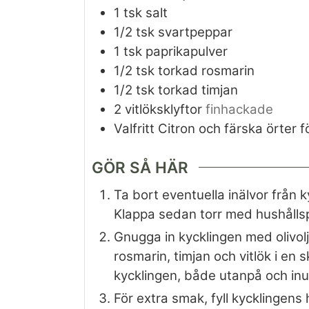
1
tsk
salt
1/2
tsk
svartpeppar
1
tsk
paprikapulver
1/2
tsk
torkad rosmarin
1/2
tsk
torkad timjan
2
vitlöksklyftor
finhackade
Valfritt Citron och färska örter f
GÖR SÅ HÄR
Ta bort eventuella inälvor från 
Klappa sedan torr med hushålls
Gnugga in kycklingen med olivolj
rosmarin, timjan och vitlök i en
kycklingen, både utanpå och inut
För extra smak, fyll kycklingens