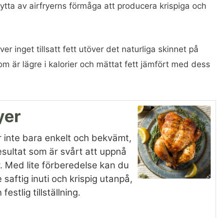
ta av airfryerns förmåga att producera krispiga och
äver inget tillsatt fett utöver det naturliga skinnet på
som är lägre i kalorier och mättat fett jämfört med dess
yer
 är inte bara enkelt och bekvämt,
esultat som är svårt att uppnå
r. Med lite förberedelse kan du
saftig inuti och krispig utanpå,
estlig tillställning.