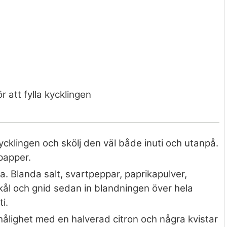
ör att fylla kycklingen
kycklingen och skölj den väl både inuti och utanpå.
papper.
a. Blanda salt, svartpeppar, paprikapulver,
 skål och gnid sedan in blandningen över hela
i.
 hålighet med en halverad citron och några kvistar