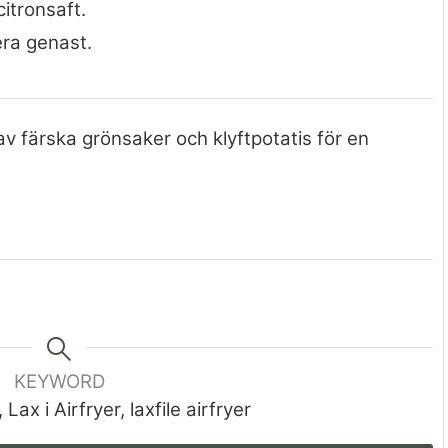
citronsaft.
era genast.
v färska grönsaker och klyftpotatis för en
KEYWORD
, Lax i Airfryer, laxfile airfryer