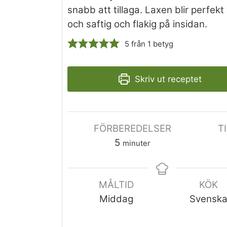
snabb att tillaga. Laxen blir perfekt
och saftig och flakig på insidan.
5
från 1 betyg
Skriv ut receptet
FÖRBEREDELSER
T
5
minuter
MÅLTID
KÖK
Middag
Svensk