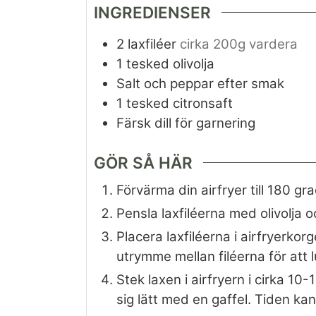
INGREDIENSER
2
laxfiléer
cirka 200g vardera
1
tesked
olivolja
Salt och peppar efter smak
1
tesked
citronsaft
Färsk dill för garnering
GÖR SÅ HÄR
Förvärma din airfryer till 180 gra
Pensla laxfiléerna med olivolja
Placera laxfiléerna i airfryerkor
utrymme mellan filéerna för att 
Stek laxen i airfryern i cirka 10-
sig lätt med en gaffel. Tiden kan