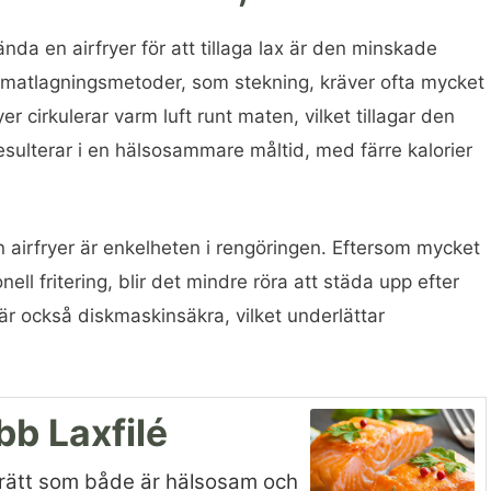
nda en airfryer för att tillaga lax är den minskade
 matlagningsmetoder, som stekning, kräver ofta mycket
r cirkulerar varm luft runt maten, vilket tillagar den
 resulterar i en hälsosammare måltid, med färre kalorier
 airfryer är enkelheten i rengöringen. Eftersom mycket
ll fritering, blir det mindre röra att städa upp efter
 är också diskmaskinsäkra, vilket underlättar
bb Laxfilé
er rätt som både är hälsosam och