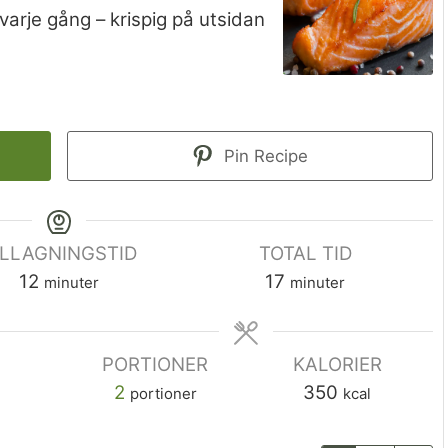
 varje gång – krispig på utsidan
Pin Recipe
ILLAGNINGSTID
TOTAL TID
12
17
minuter
minuter
PORTIONER
KALORIER
a
2
350
portioner
kcal