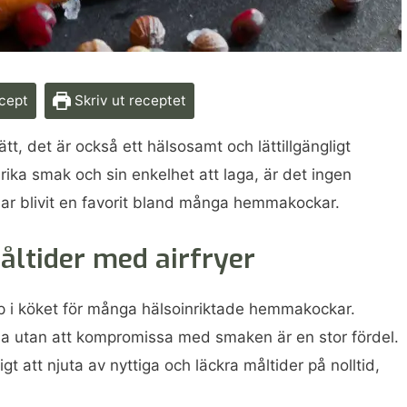
ecept
Skriv ut receptet
ätt, det är också ett hälsosamt och lättillgängligt
 rika smak och sin enkelhet att laga, är det ingen
har blivit en favorit bland många hemmakockar.
ltider med airfryer
kap i köket för många hälsoinriktade hemmakockar.
ja utan att kompromissa med smaken är en stor fördel.
t att njuta av nyttiga och läckra måltider på nolltid,