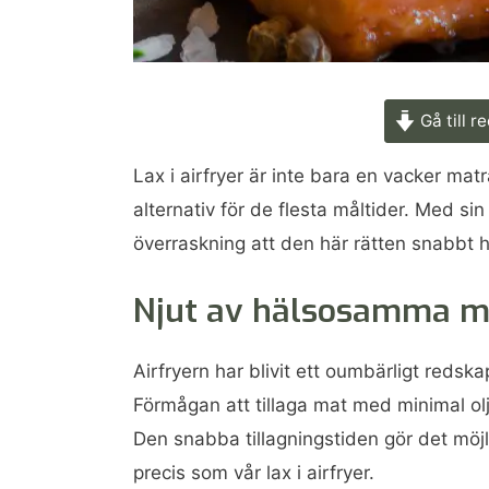
Gå till r
Lax i airfryer är inte bara en vacker matr
alternativ för de flesta måltider. Med sin
överraskning att den här rätten snabbt 
Njut av hälsosamma må
Airfryern har blivit ett oumbärligt reds
Förmågan att tillaga mat med minimal ol
Den snabba tillagningstiden gör det möjlig
precis som vår lax i airfryer.