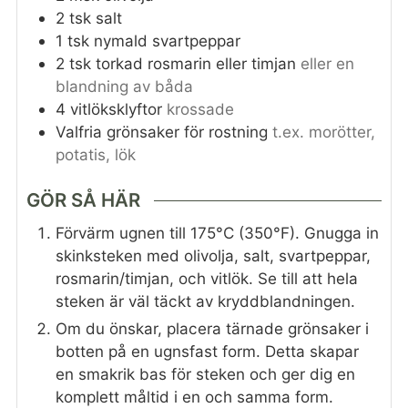
2
tsk
salt
1
tsk
nymald svartpeppar
2
tsk
torkad rosmarin eller timjan
eller en
blandning av båda
4
vitlöksklyftor
krossade
Valfria grönsaker för rostning
t.ex. morötter,
potatis, lök
GÖR SÅ HÄR
Förvärm ugnen till 175°C (350°F). Gnugga in
skinksteken med olivolja, salt, svartpeppar,
rosmarin/timjan, och vitlök. Se till att hela
steken är väl täckt av kryddblandningen.
Om du önskar, placera tärnade grönsaker i
botten på en ugnsfast form. Detta skapar
en smakrik bas för steken och ger dig en
komplett måltid i en och samma form.