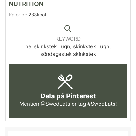
NUTRITION
Kalorier:
283
kcal
KEYWORD
hel skinkstek i ugn, skinkstek i ugn,
söndagsstek skinkstek
Dela på Pinterest
Mention
@SwedEats
or tag
#SwedEats
!