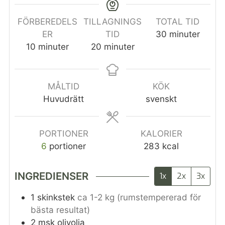
FÖRBEREDELS
TILLAGNINGS
TOTAL TID
ER
TID
30
minuter
10
minuter
20
minuter
MÅLTID
KÖK
Huvudrätt
svenskt
PORTIONER
KALORIER
6
portioner
283
kcal
INGREDIENSER
1x
2x
3x
1
skinkstek
ca 1-2 kg (rumstempererad för
bästa resultat)
2
msk
olivolja