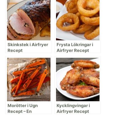
Skinkstek i Airfryer
Frysta Lökringar i
Recept
Airfryer Recept
Morötter i Ugn
Kycklingvingar i
Recept – En
Airfryer Recept
Hälsosam Sidorett