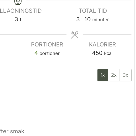
ILLAGNINGSTID
TOTAL TID
3
3
10
t
t
minuter
PORTIONER
KALORIER
a
4
450
portioner
kcal
1x
2x
3x
fter smak