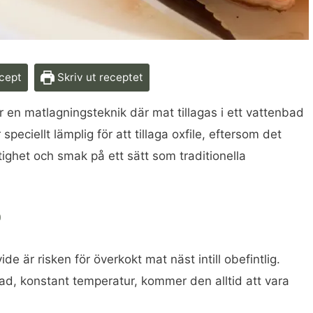
ecept
Skriv ut receptet
r en matlagningsteknik där mat tillagas i ett vattenbad
peciellt lämplig för att tillaga oxfile, eftersom det
ftighet och smak på ett sätt som traditionella
?
e är risken för överkokt mat näst intill obefintlig.
rad, konstant temperatur, kommer den alltid att vara