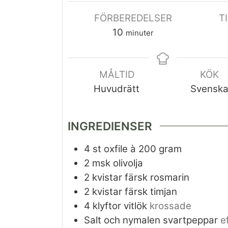
FÖRBEREDELSER
T
10
minuter
MÅLTID
KÖK
Huvudrätt
Svensk
INGREDIENSER
4
st
oxfile à 200 gram
2
msk
olivolja
2
kvistar
färsk rosmarin
2
kvistar
färsk timjan
4
klyftor
vitlök
krossade
Salt och nymalen svartpeppar
e