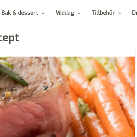
Bak & dessert
Middag
Tillbehör
D
cept