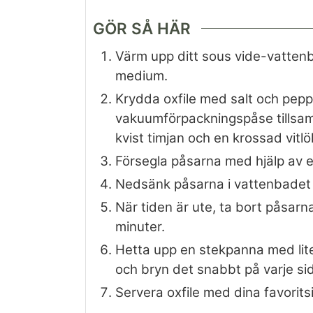
GÖR SÅ HÄR
Värm upp ditt sous vide-vattenba
medium.
Krydda oxfile med salt och peppa
vakuumförpackningspåse tillsamm
kvist timjan och en krossad vitlö
Försegla påsarna med hjälp av 
Nedsänk påsarna i vattenbadet o
När tiden är ute, ta bort påsarna
minuter.
Hetta upp en stekpanna med lite
och bryn det snabbt på varje sida
Servera oxfile med dina favorits