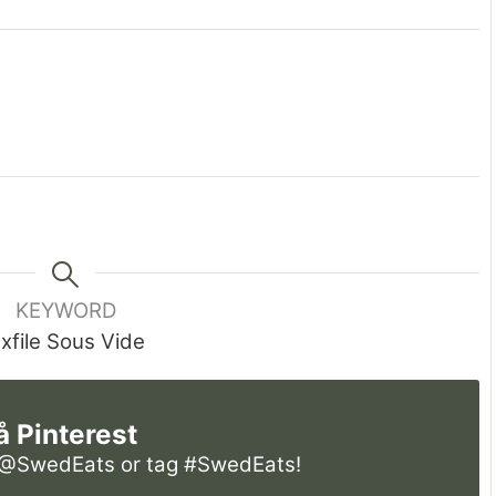
KEYWORD
xfile Sous Vide
å Pinterest
@SwedEats
or tag
#SwedEats
!