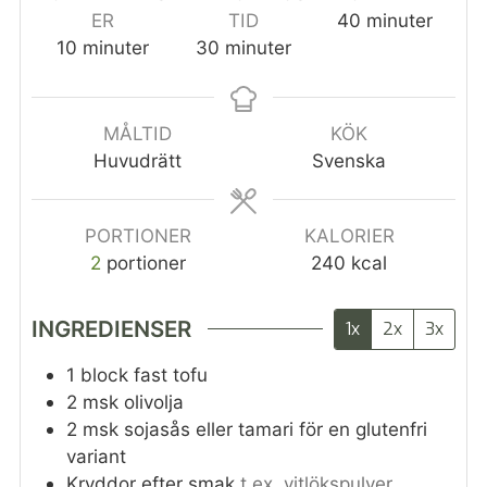
ER
TID
40
minuter
10
minuter
30
minuter
MÅLTID
KÖK
Huvudrätt
Svenska
PORTIONER
KALORIER
2
portioner
240
kcal
INGREDIENSER
1x
2x
3x
1
block fast tofu
2
msk
olivolja
2
msk
sojasås eller tamari för en glutenfri
variant
Kryddor efter smak
t.ex. vitlökspulver,